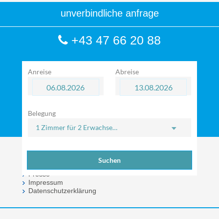
unverbindliche anfrage
+43 47 66 20 88
Anreise
Abreise
Belegung
1 Zimmer
für
2 Erwachsene
Über uns
Restaurant
Suchen
Impressionen
Presse
Impressum
Datenschutzerklärung