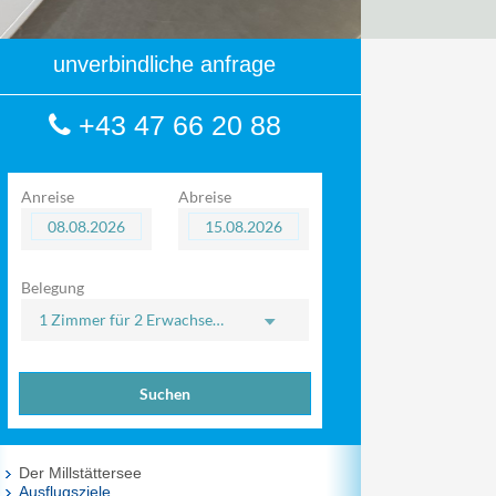
unverbindliche anfrage
+43 47 66 20 88
Anreise
Abreise
Belegung
1 Zimmer
für
2 Erwachsene
Suchen
Der Millstättersee
Ausflugsziele