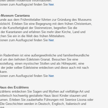
onen bieten modernste Informationen.
tionen zum Ausflugsziel finden Sie
hier
.
er-Museum Carantana
Funde aus dem Frühmittelalter führten zur Gründung des Museums
lzbichl. Erleben Sie eine Begegnung mit dem frühen Christentum,
r die Kunstfertigkeit der Steinmetzen, begreifen Sie die
 der Karantanen und erfahren Sie mehr über Kirche, Land und
hen Sie ein in die Welt des frühen Mittelalters.
tionen zum Ausflugsziel finden Sie
hier
.
n Radenthein ist eine außergewöhnliche und familienfreundliche
nd um den tiefroten Edelstein Granat. Besuchen Sie eine
sstellung, einen mystischer Stollen und als Höhepunkt, eine
n der jeder selber Edelsteine entdecken und diese auch mit nach
kann.
tionen zum Ausflugsziel finden Sie
hier
.
aus des Erzählens
zählens entdecken Sie Sagen und Mythen auf vielfältige Art und
tlerisch hochwertig gestaltete Haus lässt Kinder staunen und
umen. Erleben Sie zauberhafte Führungen mit Seenixe Lisona oder
 Die Geschichten werden in Deutsch, Englisch, Italienisch und
hlt.