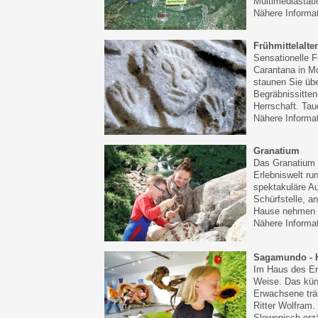
Multimediastati
Nähere Informa
Frühmittelalt
Sensationelle 
Carantana in Mo
staunen Sie übe
Begräbnissitten
Herrschaft. Tauc
Nähere Informa
Granatium
Das Granatium i
Erlebniswelt ru
spektakuläre Au
Schürfstelle, a
Hause nehmen 
Nähere Informa
Sagamundo - H
Im Haus des Er
Weise. Das küns
Erwachsene trä
Ritter Wolfram.
Slowenisch erzä