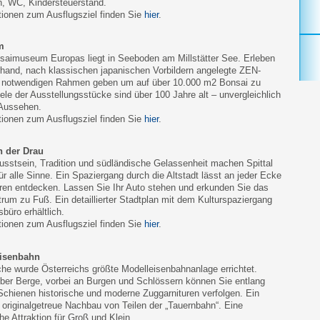
h, WC, Kindersteuerstand.
tionen zum Ausflugsziel finden Sie
hier
.
m
saimuseum Europas liegt in Seeboden am Millstätter See. Erleben
rhand, nach klassischen japanischen Vorbildern angelegte ZEN-
n notwendigen Rahmen geben um auf über 10.000 m2 Bonsai zu
iele der Ausstellungsstücke sind über 100 Jahre alt – unvergleichlich
 Aussehen.
tionen zum Ausflugsziel finden Sie
hier
.
an der Drau
usstsein, Tradition und südländische Gelassenheit machen Spittal
für alle Sinne. Ein Spaziergang durch die Altstadt lässt an jeder Ecke
ren entdecken. Lassen Sie Ihr Auto stehen und erkunden Sie das
trum zu Fuß. Ein detaillierter Stadtplan mit dem Kulturspaziergang
büro erhältlich.
tionen zum Ausflugsziel finden Sie
hier
.
Eisenbahn
he wurde Österreichs größte Modelleisenbahnanlage errichtet.
über Berge, vorbei an Burgen und Schlössern können Sie entlang
chienen historische und moderne Zuggarnituren verfolgen. Ein
er originalgetreue Nachbau von Teilen der „Tauernbahn“. Eine
e Attraktion für Groß und Klein.