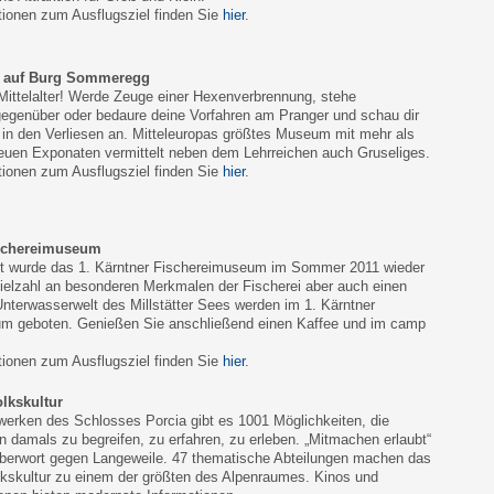
tionen zum Ausflugsziel finden Sie
hier
.
 auf Burg Sommeregg
Mittelalter! Werde Zeuge einer Hexenverbrennung, stehe
gegenüber oder bedaure deine Vorfahren am Pranger und schau dir
 in den Verliesen an. Mitteleuropas größtes Museum mit mehr als
reuen Exponaten vermittelt neben dem Lehrreichen auch Gruseliges.
tionen zum Ausflugsziel finden Sie
hier
.
ischereimuseum
it wurde das 1. Kärntner Fischereimuseum im Sommer 2011 wieder
Vielzahl an besonderen Merkmalen der Fischerei aber auch einen
 Unterwasserwelt des Millstätter Sees werden im 1. Kärntner
m geboten. Genießen Sie anschließend einen Kaffee und im camp
tionen zum Ausflugsziel finden Sie
hier
.
lkskultur
werken des Schlosses Porcia gibt es 1001 Möglichkeiten, die
on damals zu begreifen, zu erfahren, zu erleben. „Mitmachen erlaubt“
auberwort gegen Langeweile. 47 thematische Abteilungen machen das
kskultur zu einem der größten des Alpenraumes. Kinos und