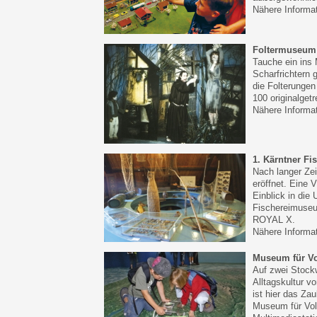
Nähere Informa
Foltermuseum
Tauche ein ins 
Scharfrichtern 
die Folterungen
100 originalget
Nähere Informa
1. Kärntner F
Nach langer Ze
eröffnet. Eine 
Einblick in die
Fischereimuseu
ROYAL X.
Nähere Informa
Museum für Vo
Auf zwei Stock
Alltagskultur v
ist hier das Z
Museum für Vol