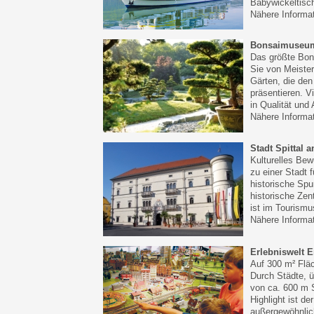
Babywickeltisc
Nähere Informa
Bonsaimuseu
Das größte Bon
Sie von Meiste
Gärten, die de
präsentieren. V
in Qualität und
Nähere Informa
Stadt Spittal 
Kulturelles Bew
zu einer Stadt 
historische Spu
historische Zen
ist im Tourismus
Nähere Informa
Erlebniswelt 
Auf 300 m² Fläc
Durch Städte, 
von ca. 600 m S
Highlight ist d
außergewöhnlich