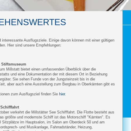
SEHENSWERTES
interessante Ausflugsziele. Einige davon können mit einer gültigen
den. Hier sind unsere Empfehlungen:
 & Stiftsmuseum
m Millstatt bietet einen umfassenden Überblick über die
statts und eine Dokumentation der mit diesem Ort in Beziehung
rgüter. Sie sehen Funde von der Jungsteinzeit bis in die
 Zeit, aber auch eine Ausstellung zum Bergbau in Oberkärnten gibt es
tionen zum Ausflugsziel finden Sie
hier
.
 Schifffahrt
tober verkehrt die Millstätter See Schifffahrt. Die Flotte besteht aus
Das größte und modernste Schiff ist das Motorschiff "Kärnten". Es
00 Sitzplätze im Hauptsalon, im Salon am Oberdeck 50 und am
Bordsprech- und Musikanlage, Fahrradständer, Heizung,